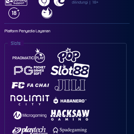
dilindungi | 18+
Platform Penyedia Layanan
Slots