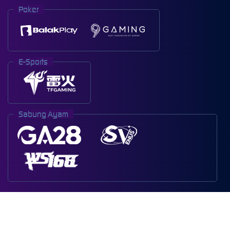
Poker
E-Sports
Sabung Ayam