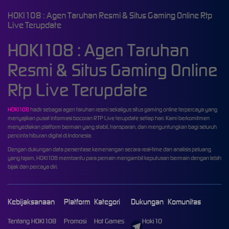
HOKI108 : Agen Taruhan Resmi & Situs Gaming Online Rtp
Live Terupdate
HOKI108 : Agen Taruhan
Resmi & Situs Gaming Online
Rtp Live Terupdate
HOKI108
hadir sebagai agen taruhan resmi sekaligus situs gaming online terpercaya yang
menyajikan pusat informasi bocoran RTP Live terupdate setiap hari. Kami berkomitmen
menyediakan platform bermain yang stabil, transparan, dan menguntungkan bagi seluruh
pencinta hiburan digital di Indonesia.
Dengan dukungan data persentase kemenangan secara real-time dan analisis peluang
yang tajam, HOKI108 membantu para pemain mengambil keputusan bermain dengan lebih
bijak dan percaya diri.
Kebijaksanaan
Platform
Kategori
Dukungan
Komunitas
Tentang HOKI108
Promosi
Hot Games
Hoki10