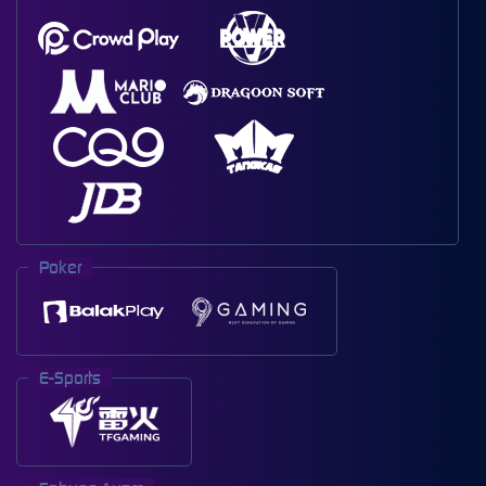
Poker
E-Sports