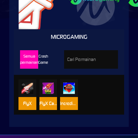
MICROGAMING
Semua
Crash
permainan
Game
FlyX
FlyX Cash Turbo
Incredible Balloon Machine