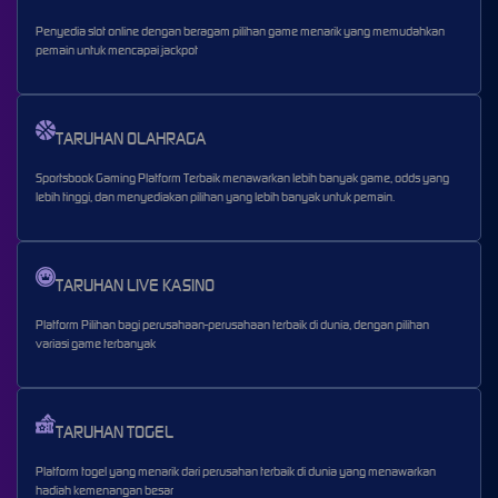
Penyedia slot online dengan beragam pilihan game menarik yang memudahkan
pemain untuk mencapai jackpot
TARUHAN OLAHRAGA
Sportsbook Gaming Platform Terbaik menawarkan lebih banyak game, odds yang
lebih tinggi, dan menyediakan pilihan yang lebih banyak untuk pemain.
TARUHAN LIVE KASINO
Platform Pilihan bagi perusahaan-perusahaan terbaik di dunia, dengan pilihan
variasi game terbanyak
TARUHAN TOGEL
Platform togel yang menarik dari perusahan terbaik di dunia yang menawarkan
hadiah kemenangan besar