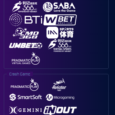
Crash Game