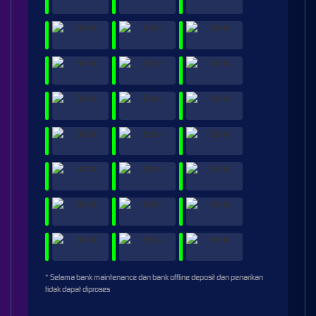
* Selama bank maintenance dan bank offline deposit dan penarikan
tidak dapat diproses