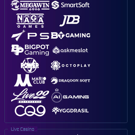
Live Casino