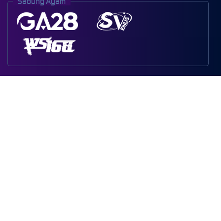
Sabung Ayam