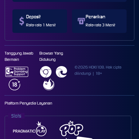
Deposit
Penarikan
Rata-rata 1 Menit
Rata-rata 3 Menit
Tanggung Jawab
Browser Yang
Bermain
Didukung
©2026 HOKI108. Hak cipta
dilindungi | 18+
Platform Penyedia Layanan
Slots