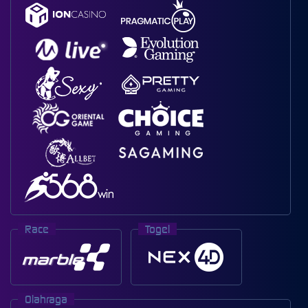
Race
Togel
Olahraga