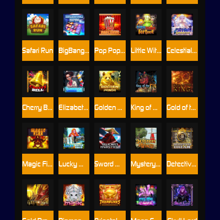
Safari Run
BigBang Spin
Pop Popcorns
Little Witch's Fortune
Celestial Goddess
Cherry Bell
Elizabeth Lab
Golden Panda
King of Pig
Gold of the King
Magic Fire
Lucky Waterfalls
Sword Master
Mystery Wind
Detective’s Dream