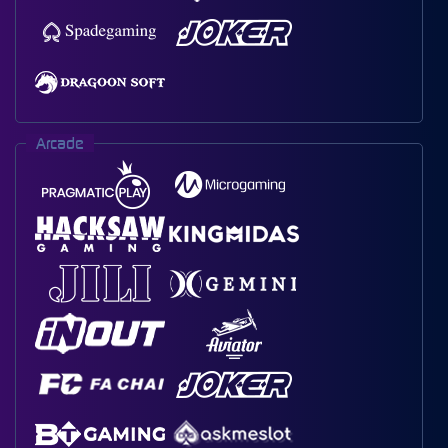
Arcade