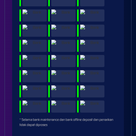
* Selama bank maintenance dan bank offline deposit dan penarikan
tidak dapat diproses