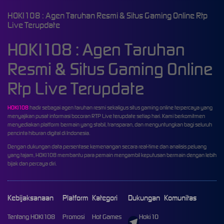
HOKI108 : Agen Taruhan Resmi & Situs Gaming Online Rtp
Live Terupdate
HOKI108 : Agen Taruhan
Resmi & Situs Gaming Online
Rtp Live Terupdate
HOKI108
hadir sebagai agen taruhan resmi sekaligus situs gaming online terpercaya yang
menyajikan pusat informasi bocoran RTP Live terupdate setiap hari. Kami berkomitmen
menyediakan platform bermain yang stabil, transparan, dan menguntungkan bagi seluruh
pencinta hiburan digital di Indonesia.
Dengan dukungan data persentase kemenangan secara real-time dan analisis peluang
yang tajam, HOKI108 membantu para pemain mengambil keputusan bermain dengan lebih
bijak dan percaya diri.
Kebijaksanaan
Platform
Kategori
Dukungan
Komunitas
Tentang HOKI108
Promosi
Hot Games
Hoki10