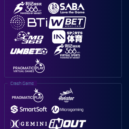
Crash Game