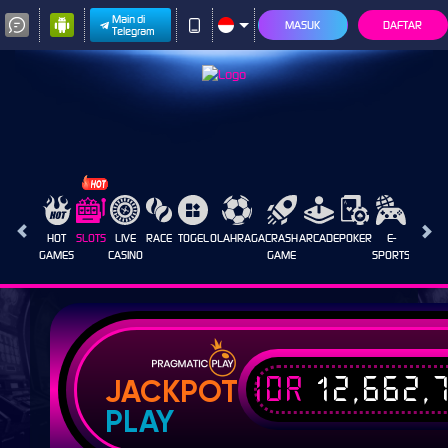
Main di
MASUK
DAFTAR
Telegram
HOT
SLOTS
LIVE
RACE
TOGEL
OLAHRAGA
CRASH
ARCADE
POKER
E-
SABUN
GAMES
CASINO
GAME
SPORTS
AYAM
IDR
12,662,
JACKPOT
PLAY