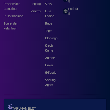
8
Responsible
Loyalty
Slots
Gambling
Hoki10
Referral
Live
8
Pusat Bantuan
Casino
Syarat dan
Race
Ketentuan
Togel
Olahraga
Crash
Game
Arcade
Poker
E-Sports
Sabung
Ayam
TARUHAN SLOT